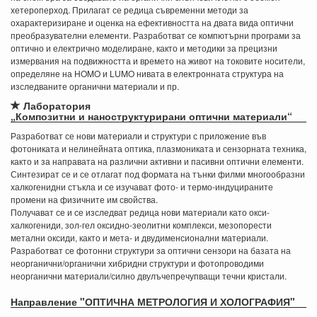
хетероперход. Прилагат се редица съвременни методи за
охарактеризиране и оценка на ефективността на двата вида оптични
преобразувателни елементи. Разработват се компютърни програми за
оптично и електрично моделиране, както и методики за прецизни
измервания на подвижността и времето на живот на токовите носители,
определяне на HOMO и LUMO нивата в електронната структура на
изследваните органични материали и пр.
Лаборатория
„Композитни и наноструктурирани оптични материали“
Разработват се нови материали и структури с приложение във
фотониката и нелинейната оптика, плазмониката и сензорната техника,
както и за направата на различни активни и пасивни оптични елементи.
Синтезират се и се отлагат под формата на тънки филми многообразни
халкогенидни стъкла и се изучават фото- и термо-индуцираните
промени на физичните им свойства.
Получават се и се изследват редица нови материали като окси-
халкогениди, зол-гел оксидно-зеолитни комплекси, мезопорести
метални оксиди, както и мета- и двудименсионални материали.
Разработват се фотонни структури за оптични сензори на базата на
неорганични/органични хибридни структури и фотопроводими
неорганични материали/силно двулъчепречупващи течни кристали.
Направление "ОПТИЧНА МЕТРОЛОГИЯ И ХОЛОГРАФИЯ"