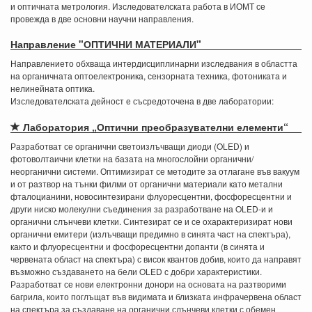
и оптичната метрология. Изследователската работа в ИОМТ се
провежда в две основни научни направления.
Направление "ОПТИЧНИ МАТЕРИАЛИ"
Направлението обхваща интердисциплинарни изследвания в областта
на органичната оптоелектроника, сензорната техника, фотониката и
нелинейната оптика.
Изследователската дейност е съсредоточена в две лаборатории:
Лаборатория „Оптични преобразувателни елементи“
Разработват се oрганични светоизлъчващи диоди (OLED) и
фотоволтаични клетки на базата на многослойни органични/
неорганични системи. Оптимизират се методите за отлагане във вакуум
и от разтвор на тънки филми от органични материали като метални
фталоцианини, новосинтезирани флуоресцентни, фосфоресцентни и
други ниско молекулни съединения за разработване на OLED-и и
органични слънчеви клетки. Синтезират се и се охарактеризират нови
органични емитери (излъчващи предимно в синята част на спектъра),
както и флуоресцентни и фосфоресцентни допанти (в синята и
червената област на спектъра) с висок квантов добив, които да направят
възможно създаването на бели OLED с добри характеристики.
Разработват се нови електронни донори на основата на разтворими
багрила, които поглъщат във видимата и близката инфрачервена област
на спектъра за създаване на органични слънчеви клетки с обемен