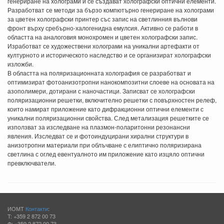
генериране на холограми и се създават холографски оптични елементи.
Разработват се методи за бързо компютърно генериране на холограми
за цветен холографски принтер със запис на светлинния вълнови
фронт върху сребърно-халогенидна емулсия. Активно се работи в
областта на аналоговия монохромен и цветен холографски запис.
Изработват се художествени холограми на уникални артефакти от
културното и историческото наследство и се организират холографски
изложби.
В областта на поляризационната холография се разработват и
оптимизират фотоанизотропни нанокомпозитни слоеве на основата на
азополимери, дотирани с наночастици. Записват се холографски
поляризационни решетки, включително решетки с повърхностен релеф,
които намират приложение като дифракционни оптични елементи с
уникални поляризационни свойства. След метализация решетките се
използват за изследване на плазмон-поларитонни резонансни
явления. Изследват се и фотоиндуцирани хирални структури в
анизотропни материали при облъчване с елиптично поляризирана
светлина с оглед евентуалното им приложение като изцяло оптични
превключватели.
ИОМТ
Контакти
:
T: +359 2 872 00 73
Ф: +359 2 872 00 73