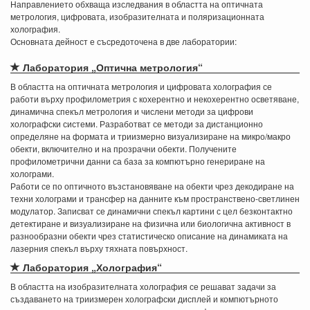
Направлението обхваща изследвания в областта на оптичната
метрология, цифровата, изобразителната и поляризационната
холография.
Основната дейност е съсредоточена в две лаборатории:
Лаборатория „Оптична метрология“
В областта на оптичната метрология и цифровата холография се
работи върху профилометрия с кохерентно и некохерентно осветяване,
динамична спекъл метрология и числени методи за цифрови
холографски системи. Разработват се методи за дистанционно
определяне на формата и триизмерно визуализиране на микро/макро
обекти, включително и на прозрачни обекти. Получените
профилометрични данни са база за компютърно генериране на
холограми.
Работи се по оптичното възстановяване на обекти чрез декодиране на
техни холограми и трансфер на данните към пространствено-светлинен
модулатор. Записват се динамични спекъл картини с цел безконтактно
детектиране и визуализиране на физична или биологична активност в
разнообразни обекти чрез статистическо описание на динамиката на
лазерния спекъл върху тяхната повърхност.
Лаборатория „Холография“
В областта на изобразителната холография се решават задачи за
създаването на триизмерен холографски дисплей и компютърното