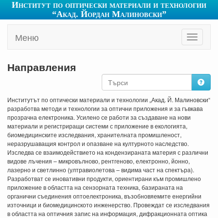
Институт по оптически материали и технологии
“Акад. Йордан Малиновски”
Меню
Toggle
navigati
Направления
Институтът по оптически материали и технологии „Акад. Й. Малиновски“
разработва методи и технологии за оптични приложения и за гъвкава
прозрачна електроника. Усилено се работи за създаване на нови
материали и регистриращи системи с приложение в екологията,
биомедицинските изследвания, хранителната промишленост,
неразрушаващия контрол и опазване на културното наследство.
Изследва се взаимодействието на кондензираната материя с различни
видове лъчения – микровълново, рентгеново, електронно, йонно,
лазерно и светлинно (ултравиолетова – видима част на спектъра).
Разработват се иновативни продукти, ориентирани към промишлено
приложение в областта на сензорната техника, базираната на
органични съединения оптоелектроника, възобновяемите енергийни
източници и биомедицинското инженерство. Провеждат се изследвания
в областта на оптичния запис на информация, дифракционната оптика