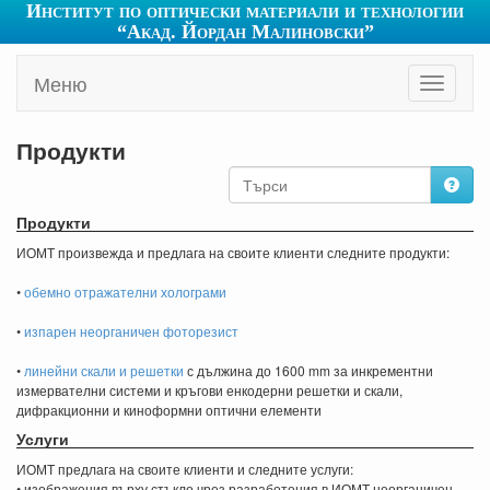
Институт по оптически материали и технологии
“Акад. Йордан Малиновски”
Меню
Toggle
navigati
Продукти
Продукти
ИОМТ произвежда и предлага на своите клиенти следните продукти:
•
обемно отражателни холограми
•
изпарен неорганичен фоторезист
•
линейни скали и решетки
с дължина до 1600 mm за инкрементни
измервателни системи и кръгови енкодерни решетки и скали,
дифракционни и киноформни оптични елементи
Услуги
ИОМТ предлага на своите клиенти и следните услуги:
• изображения върху стъкло чрез разработения в ИОМТ неорганичен