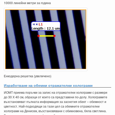
10000 линейни метри за година
Енкодерна решетка (увеличено)
Изработване на обемни отражателни холограми
ИОМТ приема поръчки за запис на отражателни холограми с размери
до 30 Х 40 см, образци от които са представени по-долу. Холограмите
възстановяват пълната информация за заснетия обект – обемност и
цветност. Най-подходящи за тази цел са обемните отражателни
холограми на Денисюк, възстановявани с обикновена, бяла светлина.