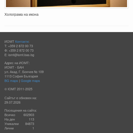
Холограма на икона
ИОМТ
Контакти
:
T: +359 2 872 00 73
Ф: +359 2 872 00 73
E: iomt@iomt.bas.bg
Адрес на ИОМТ:
ИОМТ - БАН
ул. Акад. Г. Бончев № 109
1113 София България
BG maps
|
Google maps
© IOMT 2011-2025
Сайтът е обновен на:
29.07.2026
Посещения на сайта:
Всичко
602903
На ден
113
Уникални
84873
Лични
1