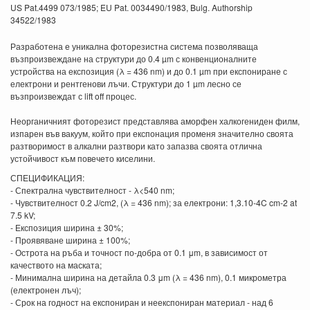
US Pat.4499 073/1985; EU Pat. 0034490/1983, Bulg. Authorship
34522/1983
Разработена е уникална фоторезистна система позволяваща
възпроизвеждане на структури до 0.4 µm с конвенционалните
устройства на експозиция (λ = 436 nm) и до 0.1 µm при експониране с
електрони и рентгенови лъчи. Структури до 1 µm лесно се
възпроизвеждат с lift off процес.
Неорганичният фоторезист представлява аморфен халкогениден филм,
изпарен във вакуум, който при експонация променя значително своята
разтворимост в алкални разтвори като запазва своята отлична
устойчивост към повечето киселини.
СПЕЦИФИКАЦИЯ:
- Спектрална чувствителност - λ<540 nm;
- Чувствителност 0.2 J/cm2, (λ = 436 nm); за електрони: 1,3.10-4C cm-2 at
7.5 kV;
- Експозиция ширина ± 30%;
- Проявяване ширина ± 100%;
- Острота на ръба и точност по-добра от 0.1 μm, в зависимост от
качеството на маската;
- Минимална ширина на детайла 0.3 μm (λ = 436 nm), 0.1 микрометра
(електронен лъч);
- Срок на годност на експониран и неекспониран материал - над 6