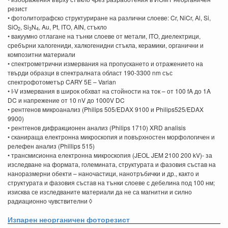
резист
• фотолитографско структуриране на различни слоеве: Cr, NiCr, Al, Si,
SiO
, Si
N
, Au, Pt, ITO, AIN, стъкло
2
3
4
• вакуумно отлагане на тънки слоеве от метали, ITO, диелектрици,
сребърни халогениди, халкогенидни стъкла, керамики, органични и
композитни материали
• спектрометрични измервания на пропускането и отражението на
твърди образци в спектралната област 190-3300 nm със
спектрофотометър CARY 5E – Varian
• I-V измервания в широк обхват на стойности на ток – от 100 fA до 1A
DC и напрежение от 10 nV до 1000V DC
• рентгенов микроанализ (Philips 505/EDAX 9100 и Philips525/EDAX
9900)
• рентгенов дифракционен анализ (Philips 1710) XRD analisis
• сканираща електронна микроскопия и повърхностен морфологичен и
релефен анализ (Phillips 515)
• трансмисионна електронна микроскопия (JEOL JEM 2100 200 kV)- за
изследване на формата, големината, структурата и фазовия състав на
наноразмерни обекти – наночастици, нанотръбички и др., както и
структурата и фазовия състав на тънки слоеве с дебелина под 100 нм;
изисква се изследваните материали да не са магнитни и силно
радиационно чувствителни ◊
Изпарен неорганичен фоторезист