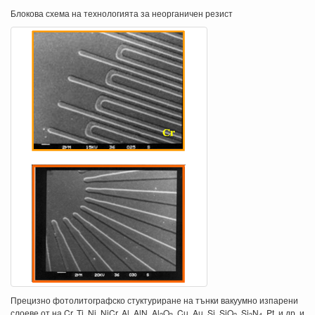
Блокова схема на технологията за неорганичен резист
Прецизно фотолитографско стуктуриране на тънки вакуумно изпарени
слоеве от на Cr, Ti, Ni, NiCr, Al, AlN, Al
O
, Cu, Au, Si, SiO
, Si
N
, Pt, и др. и