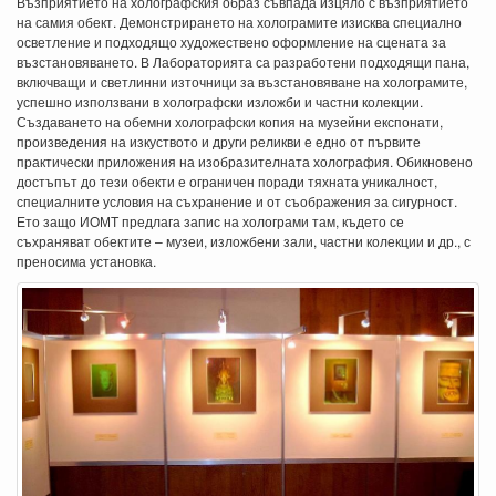
Възприятието на холографския образ съвпада изцяло с възприятието
на самия обект. Демонстрирането на холограмите изисква специално
осветление и подходящо художествено оформление на сцената за
възстановяването. В Лабораторията са разработени подходящи пана,
включващи и светлинни източници за възстановяване на холограмите,
успешно използвани в холографски изложби и частни колекции.
Създаването на обемни холографски копия на музейни експонати,
произведения на изкуството и други реликви е едно от първите
практически приложения на изобразителната холография. Обикновено
достъпът до тези обекти е ограничен поради тяхната уникалност,
специалните условия на съхранение и от съображения за сигурност.
Ето защо ИОМТ предлага запис на холограми там, където се
съхраняват обектите – музеи, изложбени зали, частни колекции и др., с
преносима установка.