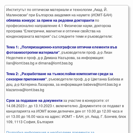
Институтът по оптически материали и технологии „Акад. Й.
Малиновски” при Българска академия на науките (ИОМТ-БАН)
обявява конкурс за прием на редовни докторанти
по
професионално направление 4.1 Физически науки, докторска
програма “Електрични, магнитни и оптични свойства на
кондензираната материя” със следните теми и ръководители:
Тема 1: „Поляризационно-холографски оптични елементи във
фотоанизотропни материали“
, ръководители проф. д-р Лиан
Неделчев и проф. д-р Димана Назърова, за информация:
lian@iomt.bas.bg и dimana@iomt.bas.bg
Тема 2: „Разработване на тънкослойни композитни среди за
сензорни приложения“
, ръководители проф. д-р Цветанка Бабева и
доц. д-р Катерина Лазарова, за информация babeva@iomt.bas.bg и
klazarova@iomt.bas.bg
Срок за подаване на документи
за участие в конкурсите: от
14.08.2023 г. до 13.10.2023 г. включително. Документите се подават в
канцеларията на ИОМТ всеки делничен ден от 10.00 до 12.00 часа и
от 13.00 до 16.00 часа на адрес: ИОМТ – БАН, ул. Акад. Г. Бончев, блок
109, 1113 София, България
Подробна информация и необходими документи за