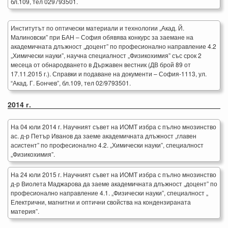
бл.109, тел 029793501.
Институтът по оптически материали и технологии „Акад. Й.
Малиновски” при БАН – София обявява конкурс за заемане на
академичната длъжност „доцент” по професионално направление 4.2
„Химически науки”, научна специалност „Физикохимия” със срок 2
месеца от обнародването в Държавен вестник (ДВ брой 89 от
17.11.2015 г.). Справки и подаване на документи – София-1113, ул.
“Акад. Г. Бончев”, бл.109, тел 02/9793501.
2014 г.
На 04 юли 2014 г. Научният съвет на ИОМТ избра с пълно мнозинство
ас. д-р Петър Иванов да заеме академичната длъжност „главен
асистент” по професионално 4.2. „Химически науки”, специалност
„Физикохимия”.
На 24 юли 2015 г. Научният съвет на ИОМТ избра с пълно мнозинство
д-р Виолета Маджарова да заеме академичната длъжност „доцент” по
професионално направление 4.1. „Физически науки”, специалност „
Електрични, магнитни и оптични свойства на кондензираната
материя”.