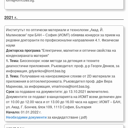
2021 г.
Институтът по оптически материали и технологии „Акад. Й.
Малиновски” при БАН – София (ИОМТ) обявява конкурси за прием на
редовни докторанти по професионални направления 4.1. Физически
науки
Докторска програма
"Електрични, магнитни и оптични свойства на
кондензираната материя"
1. Тема:
Биосензори: нови методи за детекция и техните
диагностични приложения. Ръководител: проф. д-р Георги Дянков, за
информация, gdyankov@iomt.bas.bg
2. Тема:
Получаване на наноразмерни слоеве от 2D материали за
приложения в оптоелектрониката. Ръководител проф. дфн Вера
Маринова, за информация, vmarinova@iomt.bas.bg.
Срок
за подаване на документите: до 13.10.2021 включително.
Документите се подават в канцеларията на ИОМТ всеки делничен ден
от 10.00 до 12.00 часа и от 13.00 до 16.00 часа на адрес: ИОМТ – БАН,
ул. Акад. Г. Бончев, блок 109, 1113 София, България
Начало:
01.01.2022 г.
Необходими документи
за кандидатстване (.pdf)