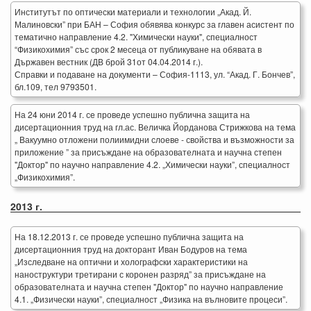
Институтът по оптически материали и технологии „Акад. Й.
Малиновски” при БАН – София обявява конкурс за главен асистент по
тематично направление 4.2. "Химически науки", специалност
“Физикохимия” със срок 2 месеца от публикуване на обявата в
Държавен вестник (ДВ брой 31от 04.04.2014 г.).
Справки и подаване на документи – София-1113, ул. “Акад. Г. Бончев”,
бл.109, тел 9793501.
На 24 юни 2014 г. се проведе успешно публична защита на
дисертационния труд на гл.ас. Величка Йорданова Стрижкова на тема
„ Вакуумно отложени полиимидни слоеве - свойства и възможности за
приложение ” за присъждане на образователната и научна степен
"Доктор" по научно направление 4.2. „Химически науки”, специалност
„Физикохимия”.
2013 г.
На 18.12.2013 г. се проведе успешно публична защита на
дисертационния труд на докторант Иван Бодуров на тема
„Изследване на оптични и холографски характеристики на
наноструктури третирани с коронен разряд” за присъждане на
образователната и научна степен "Доктор" по научно направление
4.1. „Физически науки”, специалност „Физика на вълновите процеси”.