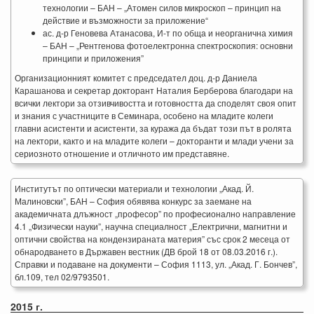
технологии – БАН – „Атомен силов микроскоп – принцип на
действие и възможности за приложение“
ас. д-р Геновева Атанасова, И-т по обща и неорганична химия
– БАН – „Рентгенова фотоелектронна спектроскопия: основни
принципи и приложения”
Организационният комитет с председател доц. д-р Даниела
Карашанова и секретар докторант Наталия Берберова благодари на
всички лектори за отзивчивостта и готовността да споделят своя опит
и знания с участниците в Семинара, особено на младите колеги
главни асистенти и асистенти, за куража да бъдат този път в ролята
на лектори, както и на младите колеги – докторанти и млади учени за
сериозното отношение и отличното им представяне.
Институтът по оптически материали и технологии „Акад. Й.
Малиновски”, БАН – София обявява конкурс за заемане на
академичната длъжност „професор” по професионално направление
4.1 „Физически науки”, научна специалност „Електрични, магнитни и
оптични свойства на кондензираната материя” със срок 2 месеца от
обнародването в Държавен вестник (ДВ брой 18 от 08.03.2016 г.).
Справки и подаване на документи – София 1113, ул. „Акад. Г. Бончев”,
бл.109, тел 02/9793501.
2015 г.