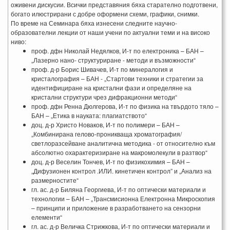
оживени дискусии. Всички представяния бяха старателно подготвени,
богато илюстрирани с добре оформени схеми, графики, снимки.
По време на Семинара бяха изнесени следните научно-
образователни лекции от наши учени по актуални теми и на високо
ниво:
проф. дфн Николай Недялков, И-т по електроника – БАН –
„Лазерно нано- структуриране - методи и възможности“
проф. д-р Борис Шивачев, И-т по минералогия и
кристалография – БАН - „Стартови техники и стратегии за
идентифициране на кристални фази и определяне на
кристални структури чрез дифракционни методи“
проф. дфн Ренна Дюлгерова, И-т по физика на твърдото тяло –
БАН – „Етика в науката: плагиатството“
доц. д-р Христо Новаков, И-т по полимери – БАН –
„Комбинирана гелово-проникваща хроматография/
светлоразсейване аналитична методика - от относително към
абсолютно охарактеризиране на макромолекули в разтвор“
доц. д-р Веселин Тончев, И-т по физикохимия – БАН –
„Дифузионен контрол .ИЛИ. кинетичен контрол” и „Анализ на
размерностите“
гл. ас. д-р Биляна Георгиева, И-т по оптически материали и
технологии – БАН – „Трансмисионна Електронна Микроскопия
– принципи и приложение в разработването на сензорни
елементи“
гл. ас. д-р Величка Стрижкова, И-т по оптически материали и