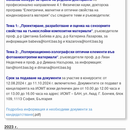
професионално направление 4.1 Физически науки, докторска
програма “Електрични, магнитни и оптични свойства на
кондензираната материя” със следните теми и ръководители:
Тема 1: „Проектиране, разработване и оценка на сензорните
свойства на тънкослойни композитни материали“
, ръководители
проф. д-р Цветанка Бабева и доц. д-р Катерина Лазарова, за
информация babeva@iomt.bas.bg и klazarova@iomt.bas.bg
Тема 2: „Поляризационно-холографски оптични елементи във
фотоанизотропни материали“
, ръководители проф. д-р Лиан
Неделчев и проф. д-р Димана Назърова, за информация:
lian@iomt.bas.bg и dimana@iomt.bas.bg
Срок за подаване на документи
за участие в конкурсите: от
12.08.2024 г. до 11.10.2024 г. включително. Документите се подават в
канцеларията на ИОМТ всеки делничен ден от 10.00 до 12.00 часа и
от 13.00 до 16.00 часа на адрес: ИОМТ – БАН, ул. Акад. Г. Бончев, блок
109, 1113 София, България
Подробна информация и необходими документи за
кандидатстване
(.pdf)
2023 г.