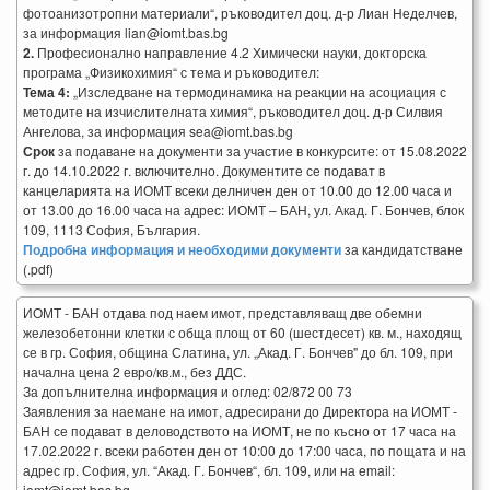
фотоанизотропни материали“, ръководител доц. д-р Лиан Неделчев,
за информация lian@iomt.bas.bg
2.
Професионално направление 4.2 Химически науки, докторска
програма „Физикохимия“ с тема и ръководител:
Тема 4:
„Изследване на термодинамика на реакции на асоциация с
методите на изчислителната химия“, ръководител доц. д-р Силвия
Ангелова, за информация sea@iomt.bas.bg
Срок
за подаване на документи за участие в конкурсите: от 15.08.2022
г. до 14.10.2022 г. включително. Документите се подават в
канцеларията на ИОМТ всеки делничен ден от 10.00 до 12.00 часа и
от 13.00 до 16.00 часа на адрес: ИОМТ – БАН, ул. Акад. Г. Бончев, блок
109, 1113 София, България.
Подробна информация и необходими документи
за кандидатстване
(.pdf)
ИОМТ - БАН отдава под наем имот, представляващ две обемни
железобетонни клетки с обща площ от 60 (шестдесет) кв. м., находящ
се в гр. София, община Слатина, ул. „Акад. Г. Бончев" до бл. 109, при
начална цена 2 евро/кв.м., без ДДС.
За допълнителна информация и оглед: 02/872 00 73
Заявления за наемане на имот, адресирани до Директора на ИОМТ -
БАН се подават в деловодството на ИОМТ, не по късно от 17 часа на
17.02.2022 г. всеки работен ден от 10:00 до 17:00 часа, по пощата и на
адрес гр. София, ул. “Акад. Г. Бончев“, бл. 109, или на email:
iomt@iomt.bas.bg.