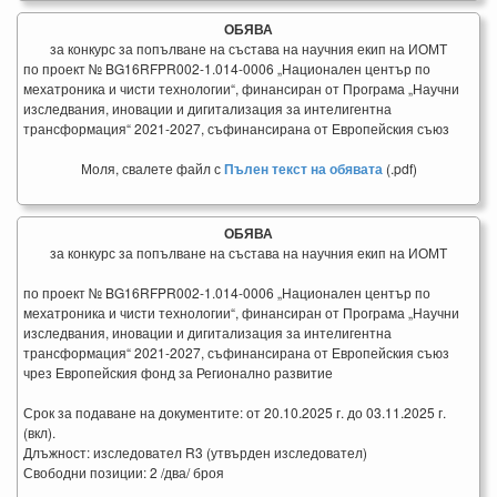
ОБЯВА
за конкурс за попълване на състава на научния екип на ИОМТ
по проект № BG16RFPR002-1.014-0006 „Национален център по
мехатроника и чисти технологии“, финансиран от Програма „Научни
изследвания, иновации и дигитализация за интелигентна
трансформация“ 2021-2027, съфинансирана от Европейския съюз
Моля, свалете файл с
Пълен текст на обявата
(.pdf)
ОБЯВА
за конкурс за попълване на състава на научния екип на ИОМТ
по проект № BG16RFPR002-1.014-0006 „Национален център по
мехатроника и чисти технологии“, финансиран от Програма „Научни
изследвания, иновации и дигитализация за интелигентна
трансформация“ 2021-2027, съфинансирана от Европейския съюз
чрез Европейския фонд за Регионално развитие
Срок за подаване на документите: от 20.10.2025 г. до 03.11.2025 г.
(вкл).
Длъжност: изследовател R3 (утвърден изследовател)
Свободни позиции: 2 /два/ броя