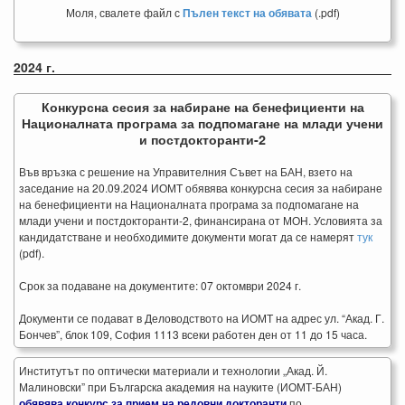
Моля, свалете файл с
Пълен текст на обявата
(.pdf)
2024 г.
Конкурсна сесия за набиране на бенефициенти на
Националната програма за подпомагане на млади учени
и постдокторанти-2
Във връзка с решение на Управителния Съвет на БАН, взето на
заседание на 20.09.2024 ИОМТ обявява конкурсна сесия за набиране
на бенефициенти на Националната програма за подпомагане на
млади учени и постдокторанти-2, финансирана от МОН. Условията за
кандидатстване и необходимите документи могат да се намерят
тук
(pdf).
Срок за подаване на документите: 07 октомври 2024 г.
Документи се подават в Деловодството на ИОМТ на адрес ул. “Акад. Г.
Бончев”, блок 109, София 1113 всеки работен ден от 11 до 15 часа.
Институтът по оптически материали и технологии „Акад. Й.
Малиновски” при Българска академия на науките (ИОМТ-БАН)
обявява конкурс за прием на редовни докторанти
по