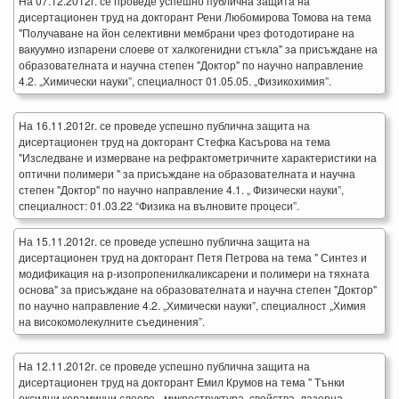
На 07.12.2012г. се проведе успешно публична защита на
дисертационен труд на докторант Рени Любомирова Томова на тема
"Получаване на йон селективни мембрани чрез фотодотиране на
вакуумно изпарени слоеве от халкогенидни стъкла" за присъждане на
образователната и научна степен "Доктор" по научно направление
4.2. „Химически науки”, специалност 01.05.05. „Физикохимия”.
На 16.11.2012г. се проведе успешно публична защита на
дисертационен труд на докторант Стефка Касърова на тема
"Изследване и измерване на рефрактометричните характеристики на
оптични полимери " за присъждане на образователната и научна
степен "Доктор" по научно направление 4.1. „ Физически науки”,
специалност: 01.03.22 “Физика на вълновите процеси”.
На 15.11.2012г. се проведе успешно публична защита на
дисертационен труд на докторант Петя Петрова на тема " Синтез и
модификация на р-изопропенилкаликсарени и полимери на тяхната
основа" за присъждане на образователната и научна степен "Доктор"
по научно направление 4.2. „Химически науки”, специалност „Химия
на високомолекулните съединения”.
На 12.11.2012г. се проведе успешно публична защита на
дисертационен труд на докторант Емил Крумов на тема " Тънки
оксидни керамични слоеве - микроструктура, свойства, лазерна