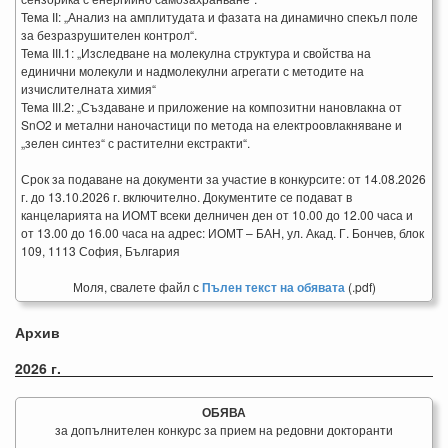
Тема ІІ: „Анализ на амплитудата и фазата на динамично спекъл поле
за безразрушителен контрол“.
Тема ІІІ.1: „Изследване на молекулна структура и свойства на
единични молекули и надмолекулни агрегати с методите на
изчислителната химия“
Тема ІІІ.2: „Създаване и приложение на композитни нановлакна от
SnO2 и метални наночастици по метода на електроовлакняване и
„зелен синтез“ с растителни екстракти“.
Срок за подаване на документи за участие в конкурсите: от 14.08.2026
г. до 13.10.2026 г. включително. Документите се подават в
канцеларията на ИОМТ всеки делничен ден от 10.00 до 12.00 часа и
от 13.00 до 16.00 часа на адрес: ИОМТ – БАН, ул. Акад. Г. Бончев, блок
109, 1113 София, България
Моля, свалете файл с
Пълен текст на обявата
(.pdf)
Архив
2026 г.
ОБЯВА
за допълнителен конкурс за прием на редовни докторанти