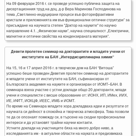
На 09 февруари 2016 г. се проведе успешно публична защита на
дисертационния труд на доц. д-р Вера Маринова Господинова на
тема „Светлинно-индуцирани процеси във фоторефрактивни
кристали и приложенията им във функционални оптични структури” за
присъждане на научната степен "Доктор на науките" по научно
направление 4.1. „Физически науки”, научна специалност „Електрични,
магнитни и оптични свойства на кондензираната материя”.
Девети пролетен семинар на докторантите и младите учени от
институтите на БАН „Интердисциплинарна химия“
На 15, 16 и 17 април 2016 г. в творчески дом на БАН “Витоша”
успешно беше проведен Деветия пролетен семинар на докторантите
и младите учени от институтите на БАН, съфинансиран от
Българската академия на науките и организиран от ИОМТ–БАН. В
семинара взеха участие с устни доклади общо 20 докторанти, млади
учени и специалисти с висше образование от: ИОНХ, ИП, ИМех, ИИХ,
ИЕ, ИФТТ, ИОХЦФ, ИЕЕС, ИМБ и ИОМТ.
По време на Семинара младите хора докладваха идеи и резултати от
научната си дейност в спокойна и творческа атмосфера. Това позволи
те да се опознаят помежду си, в търсене на сходни професионални
интереси и да установят трайни научни контакти.
Устните доклади на участниците бяха на много добро ниво, а
изследванията им - в актуални области на науката и предизвикаха