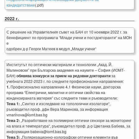
кандидатстване
(.pdf)
2022 г.
С решение на Управителния съвет на БАН от 10 ноември 2022 г. за
бенефициент по програмата “Млади учени и постдокторанти“ на МОН
е
одобрен д-р Георги Матеев в модул „Млади учени“
Институтът по оптически материали и технологии „Акад. Й.
Малиновски” при Българска академия на науките – София (ИОМТ-
БАН)
обявява конкурси за прием на редовни докторанти
за
учебната 2022-2023 г. по следните професионални направления:
1.
Професионално направление 4.1 Физически науки, докторска
програма “Електрични, магнитни и оптични свойства на
кондензираната материя” със следните теми и ръководители:
Тема 1:
„Синтез и изследване на топологични изолатори“,
ръководител проф. дфн Вера Маринова, за информация
vmarinova@iomt.bas.bg
Тема 2:
„Разработване на полимерни оптични сензори за мониторинг
на влага и температура“, ръководител проф. д-р Цветанка Бабева, за
информация babeva@iomt.bas.bg
Тема 3:
„Поляризационно-холографски оптични елементи във