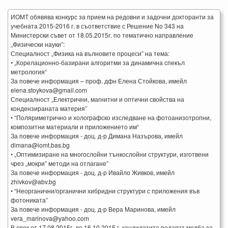
ИОМТ обявява конкурс за прием на редовни и задочни докторанти за
учебната 2015-2016 г. в съответствие с Решение No 343 на
Министерски съвет от 18.05.2015г. по тематично направление
„Физически науки”:
Специалност „Физика на вълновите процеси” на тема:
• „Корелационно-базирани алгоритми за динамична спекъл
метрология“
За повече информация – проф. дфн Елена Стойкова, имейл
elena.stoykova@gmail.com
Специалност „Електрични, магнитни и оптични свойства на
кондензираната материя”
• “Поляриметрично и холографско изследване на фотоанизотропни,
композитни материали и приложението им“
За повече информация - доц. д-р Димана Назърова, имейл
dimana@iomt.bas.bg
• „Оптимизиране на многослойни тънкослойни структури, изготвени
чрез „мокри” методи на отлагане”
За повече информация - доц. д-р Ивайло Живков, имейл
zhivkov@abv.bg
• “Неорганични/органични хибридни структури с приложения във
фотониката”
За повече информация - доц. д-р Вера Маринова, имейл
vera_marinova@yahoo.com
В срок от 17.08.2015г. до 16.10.2015 г. кандидатите подават молба за