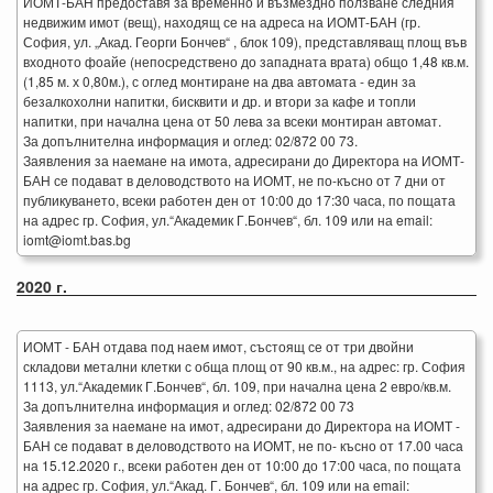
ИОМТ-БАН предоставя за временно и възмездно ползване следния
недвижим имот (вещ), находящ се на адреса на ИОМТ-БАН (гр.
София, ул. „Акад. Георги Бончев“ , блок 109), представляващ площ във
входното фоайе (непосредствено до западната врата) общо 1,48 кв.м.
(1,85 м. х 0,80м.), с оглед монтиране на два автомата - един за
безалкохолни напитки, бисквити и др. и втори за кафе и топли
напитки, при начална цена от 50 лева за всеки монтиран автомат.
За допълнителна информация и оглед: 02/872 00 73.
Заявления за наемане на имота, адресирани до Директора на ИОМТ-
БАН се подават в деловодството на ИОМТ, не по-късно от 7 дни от
публикуването, всеки работен ден от 10:00 до 17:30 часа, по пощата
на адрес гр. София, ул.“Академик Г.Бончев“, бл. 109 или на email:
iomt@iomt.bas.bg
2020 г.
ИОМТ - БАН отдава под наем имот, състоящ се от три двойни
складови метални клетки с обща площ от 90 кв.м., на адрес: гр. София
1113, ул.“Академик Г.Бончев“, бл. 109, при начална цена 2 евро/кв.м.
За допълнителна информация и оглед: 02/872 00 73
Заявления за наемане на имот, адресирани до Директора на ИОМТ -
БАН се подават в деловодството на ИОМТ, не по- късно от 17.00 часа
на 15.12.2020 г., всеки работен ден от 10:00 до 17:00 часа, по пощата
на адрес гр. София, ул.“Акад. Г. Бончев“, бл. 109 или на email: