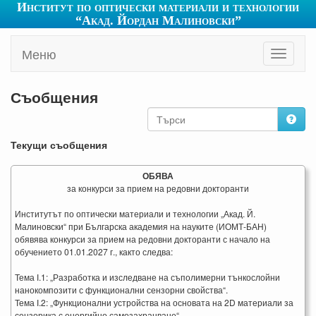
Институт по оптически материали и технологии
“Акад. Йордан Малиновски”
Меню
Toggle
navigati
Съобщения
Текущи съобщения
ОБЯВА
за конкурси за прием на редовни докторанти
Институтът по оптически материали и технологии „Акад. Й.
Малиновски“ при Българска академия на науките (ИОМТ-БАН)
обявява конкурси за прием на редовни докторанти с начало на
обучението 01.01.2027 г., както следва:
Тема І.1: „Разработка и изследване на съполимерни тънкослойни
нанокомпозити с функционални сензорни свойства“.
Тема І.2: „Функционални устройства на основата на 2D материали за
сензорика с енергийно самозахранване“.