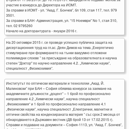
участие в конкурса до Директора на ИОМТ.
За справки в ИОМТ - ул. “Акад. Г. Бончев”, бл 109, стая 117, тел. 979
3501.
За справки в БАН -Администрация, ул. “15 Ноември” No 1, стая 310,
тел. 02 9795260
Начало на докторантурата - януари 2016 г.
На 20 октомври 2015 г. се проведе успешно публична защита на
дисертационния труд на гл.ас. Деян Димов на тема „Енергетично
стимулиране при формирането на тънки вакуумно отложени
полиимидни слоеве ” за присъждане на образователната и научна
степен "Доктор" по научно направление 4.2. „Химически науки”,
специалност „Физикохимия”.
Институтът по оптически материали и технологии „Акад. Й.
Малиновски” при БАН – София обявява конкурси за заемане на
академичните длъжности „доцент” – 1 брой по професионално
направление 4.2 „Химически науки”, научна специалност
„Физикохимия“ и 1 брой по професионално направление 4.1
„Физически науки”, научна специалност „Електрични, магнитни и
оптични свойства на кондензираната материя ” със срок 2 месеца от
обнародването в Държавен вестник (ДВ брой 13 от 17.02.2015 г).
Справки и подаване на документи – София-1113, ул. “Акад. Г. Бончев”,