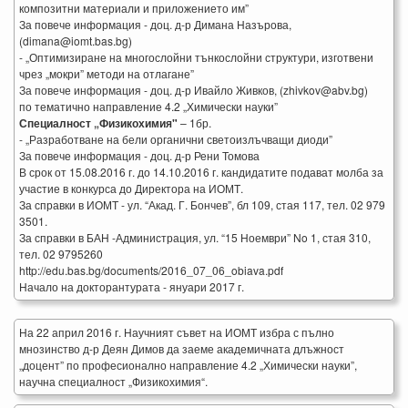
композитни материали и приложението им”
За повече информация - доц. д-р Димана Назърова,
(dimana@iomt.bas.bg)
- „Оптимизиране на многослойни тънкослойни структури, изготвени
чрез „мокри” методи на отлагане”
За повече информация - доц. д-р Ивайло Живков, (zhivkov@abv.bg)
по тематично направление 4.2 „Химически науки”
Специалност „Физикохимия"
– 1бр.
- „Разработване на бели органични светоизлъчващи диоди”
За повече информация - доц. д-р Рени Томова
В срок от 15.08.2016 г. до 14.10.2016 г. кандидатите подават молба за
участие в конкурса до Директора на ИОМТ.
За справки в ИОМТ - ул. “Акад. Г. Бончев”, бл 109, стая 117, тел. 02 979
3501.
За справки в БАН -Администрация, ул. “15 Ноември” No 1, стая 310,
тел. 02 9795260
http://edu.bas.bg/documents/2016_07_06_obiava.pdf
Начало на докторантурата - януари 2017 г.
На 22 април 2016 г. Научният съвет на ИОМТ избра с пълно
мнозинство д-р Деян Димов да заеме академичната длъжност
„доцент” по професионално направление 4.2 „Химически науки”,
научна специалност „Физикохимия“.