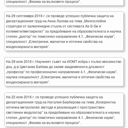
специалност „Физика на вълновите процеси”.
На 29 септември 2016 г. се проведе успешно публична защита на
дисертационния труд на Анна Лалова на тема „Многослойни
структури от халкогенидни стъкла от системата As-S-Ge и
полиметилметакрилат” за придобиване на образователната и научна
степен „доктор” по тематично направление 4.1. „Физически науки”,
специалност „Електрични, магнитни и оптични свойства на
кондензираната материя”.
На 29 юли 2016 г. Научният съвет на ИОМТ избра с пълно мнозинство
доц. д-р Цветанка Бабева да заеме академичната длъжност
„професор” по професионално направление 4.1. „Физически науки”,
научна специалност „Електрични, магнитни и оптични свойства на
кондензираната материя”.
На 22 юли 2016 г. се проведе успешно публична защита на
дисертационния труд на Наталия Берберова на тема „Кохерентна
оптична метрология: методи и реализация с пространствен
светлинен модулатор” за придобиване на образователната и научна
степен „доктор” по тематично направление 4.1. „Физически науки”,
специалност „Физика на вълновите процеси”.