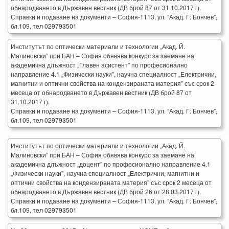
обнародването в Държавен вестник (ДВ брой 87 от 31.10.2017 г).
Справки и подаване на документи – София-1113, ул. “Акад. Г. Бончев”,
бл.109, тел 029793501
Институтът по оптически материали и технологии „Акад. Й.
Малиновски” при БАН – София обявява конкурс за заемане на
академична длъжност „Главен асистент” по професионално
направление 4.1 „Физически науки”, научна специалност „Електрични,
магнитни и оптични свойства на кондензираната материя” със срок 2
месеца от обнародването в Държавен вестник (ДВ брой 87 от
31.10.2017 г).
Справки и подаване на документи – София-1113, ул. “Акад. Г. Бончев”,
бл.109, тел 029793501
Институтът по оптически материали и технологии „Акад. Й.
Малиновски” при БАН – София обявява конкурс за заемане на
академична длъжност „доцент” по професионално направление 4.1
„Физически науки”, научна специалност „Електрични, магнитни и
оптични свойства на кондензираната материя” със срок 2 месеца от
обнародването в Държавен вестник (ДВ брой 26 от 28.03.2017 г).
Справки и подаване на документи – София-1113, ул. “Акад. Г. Бончев”,
бл.109, тел 029793501