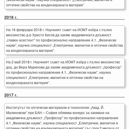
оптични свойства на кондензираната материя”
2018 г.
На 16 февруари 2018 г. Научният съвет на ИОМТ избра с пълно
мнозинство д-р Христо Кисов да заеме академичната длъжност
„главен асистент” по професионално направление 4.1. „Физически
науки”, научна специалност „Електрични, магнитни и оптични свойства
на кондензираната материя”.
На 2 май 2018 г. Научният съвет на ИОМТ избра с пълно мнозинство
доц. дн Вера Маринова да заеме академичната длъжност „професор”
по професионално направление 4.1. „Физически науки”, научна
специалност „Електрични, магнитни и оптични свойства на
кондензираната материя”.
2017 г.
Институтът по оптически материали и технологии „Акад. Й.
Малиновски” при БАН – София обявява конкурс за заемане на
академична длъжност „Професор” по професионално направление
4.1 „Физически науки”, научна специалност „Електрични, магнитни и
оптични свойства на кондензираната материя” със срок 2 месеца от