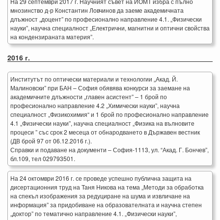
На 29 септември 2017 г. Научният съвет на ИОМТ избра с пълно
мнозинство д-р Константин Ловчинов да заеме академичната
длъжност „доцент” по професионално направление 4.1. „Физически
науки”, научна специалност „Електрични, магнитни и оптични свойства
на кондензираната материя”.
2016 г.
Институтът по оптически материали и технологии „Акад. Й.
Малиновски” при БАН – София обявява конкурси за заемане на
академичните длъжности „главен асистент” – 1 брой по
професионално направление 4.2 „Химически науки”, научна
специалност „Физикохимия“ и 1 брой по професионално направление
4.1 „Физически науки”, научна специалност „Физика на вълновите
процеси ” със срок 2 месеца от обнародването в Държавен вестник
(ДВ брой 97 от 06.12.2016 г.).
Справки и подаване на документи – София-1113, ул. “Акад. Г. Бончев”,
бл.109, тел 029793501.
На 24 октомври 2016 г. се проведе успешно публична защита на
дисертационния труд на Таня Никова на тема „Методи за обработка
на спекъл изображения за редуциране на шума и извличане на
информация” за придобиване на образователната и научна степен
„доктор” по тематично направление 4.1. „Физически науки”,