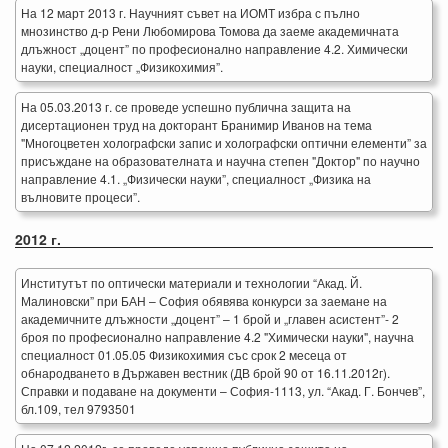
На 12 март 2013 г. Научният съвет на ИОМТ избра с пълно
мнозинство д-р Рени Любомирова Томова да заеме академичната
длъжност „доцент” по професионално направление 4.2. Химически
науки, специалност „Физикохимия”.
На 05.03.2013 г. се проведе успешно публична защита на
дисертационен труд на докторант Бранимир Иванов на тема
"Многоцветен холографски запис и холографски оптични елементи” за
присъждане на образователната и научна степен "Доктор" по научно
направление 4.1. „Физически науки”, специалност „Физика на
вълновите процеси”.
2012 г.
Институтът по оптически материали и технологии “Акад. Й.
Малиновски” при БАН – София обявява конкурси за заемане на
академичните длъжности „доцент” – 1 брой и „главен асистент”- 2
броя по професионално направление 4.2 "Химически науки", научна
специалност 01.05.05 Физикохимия със срок 2 месеца от
обнародването в Държавен вестник (ДВ брой 90 от 16.11.2012г).
Справки и подаване на документи – София-1113, ул. “Акад. Г. Бончев”,
бл.109, тел 9793501