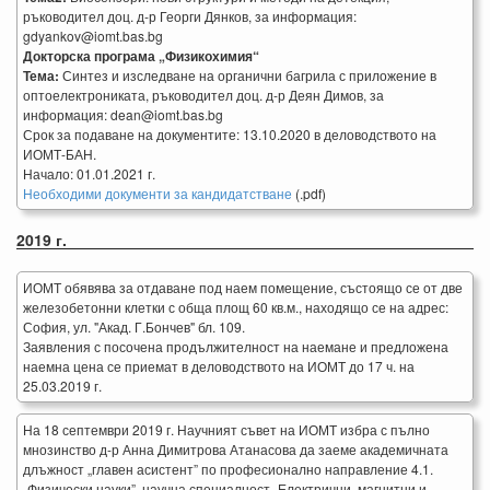
ръководител доц. д-р Георги Дянков, за информация:
gdyankov@iomt.bas.bg
Докторска програма „Физикохимия“
Тема:
Синтез и изследване на органични багрила с приложение в
оптоелектрониката, ръководител доц. д-р Деян Димов, за
информация: dean@iomt.bas.bg
Срок за подаване на документите: 13.10.2020 в деловодството на
ИОМТ-БАН.
Начало: 01.01.2021 г.
Необходими документи за кандидатстване
(.pdf)
2019 г.
ИОМТ обявява за отдаване под наем помещение, състоящо се от две
железобетонни клетки с обща площ 60 кв.м., находящо се на адрес:
София, ул. "Акад. Г.Бончев" бл. 109.
Заявления с посочена продължителност на наемане и предложена
наемна цена се приемат в деловодството на ИОМТ до 17 ч. на
25.03.2019 г.
На 18 септември 2019 г. Научният съвет на ИОМТ избра с пълно
мнозинство д-р Анна Димитрова Атанасова да заеме академичната
длъжност „главен асистент” по професионално направление 4.1.
„Физически науки”, научна специалност „Електрични, магнитни и