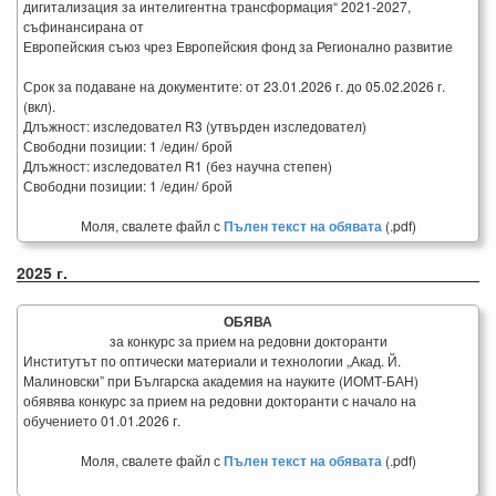
дигитализация за интелигентна трансформация“ 2021-2027,
съфинансирана от
Европейския съюз чрез Европейския фонд за Регионално развитие
Срок за подаване на документите: от 23.01.2026 г. до 05.02.2026 г.
(вкл).
Длъжност: изследовател R3 (утвърден изследовател)
Свободни позиции: 1 /един/ брой
Длъжност: изследовател R1 (без научна степен)
Свободни позиции: 1 /един/ брой
Моля, свалете файл с
Пълен текст на обявата
(.pdf)
2025 г.
ОБЯВА
за конкурс за прием на редовни докторанти
Институтът по оптически материали и технологии „Акад. Й.
Малиновски” при Българска академия на науките (ИОМТ-БАН)
обявява конкурс за прием на редовни докторанти с начало на
обучението 01.01.2026 г.
Моля, свалете файл с
Пълен текст на обявата
(.pdf)