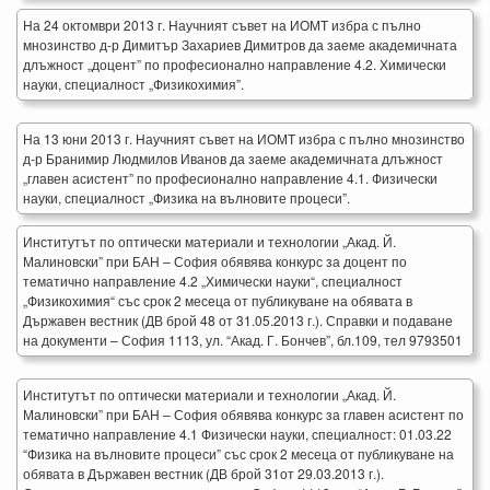
На 24 октомври 2013 г. Научният съвет на ИОМТ избра с пълно
мнозинство д-р Димитър Захариев Димитров да заеме академичната
длъжност „доцент” по професионално направление 4.2. Химически
науки, специалност „Физикохимия”.
На 13 юни 2013 г. Научният съвет на ИОМТ избра с пълно мнозинство
д-р Бранимир Людмилов Иванов да заеме академичната длъжност
„главен асистент” по професионално направление 4.1. Физически
науки, специалност „Физика на вълновите процеси”.
Институтът по оптически материали и технологии „Акад. Й.
Малиновски” при БАН – София обявява конкурс за доцент по
тематично направление 4.2 „Химически науки“, специалност
„Физикохимия“ със срок 2 месеца от публикуване на обявата в
Държавен вестник (ДВ брой 48 от 31.05.2013 г.). Справки и подаване
на документи – София 1113, ул. “Акад. Г. Бончев”, бл.109, тел 9793501
Институтът по оптически материали и технологии „Акад. Й.
Малиновски” при БАН – София обявява конкурс за главен асистент по
тематично направление 4.1 Физически науки, специалност: 01.03.22
“Физика на вълновите процеси” със срок 2 месеца от публикуване на
обявата в Държавен вестник (ДВ брой 31от 29.03.2013 г.).