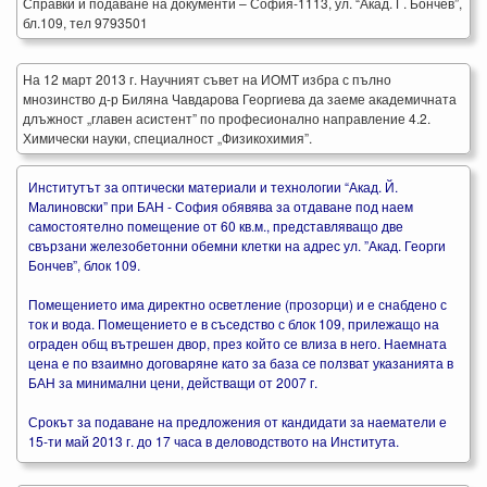
Справки и подаване на документи – София-1113, ул. “Акад. Г. Бончев”,
бл.109, тел 9793501
На 12 март 2013 г. Научният съвет на ИОМТ избра с пълно
мнозинство д-р Биляна Чавдарова Георгиева да заеме академичната
длъжност „главен асистент” по професионално направление 4.2.
Химически науки, специалност „Физикохимия”.
Институтът за оптически материали и технологии “Акад. Й.
Малиновски” при БАН - София обявява за отдаване под наем
самостоятелно помещение от 60 кв.м., представляващо две
свързани железобетонни обемни клетки на адрес ул. ”Акад. Георги
Бончев”, блок 109.
Помещението има директно осветление (прозорци) и е снабдено с
ток и вода. Помещението е в съседство с блок 109, прилежащо на
ограден общ вътрешен двор, през който се влиза в него. Наемната
цена е по взаимно договаряне като за база се ползват указанията в
БАН за минимални цени, действащи от 2007 г.
Срокът за подаване на предложения от кандидати за наематели е
15-ти май 2013 г. до 17 часа в деловодството на Института.