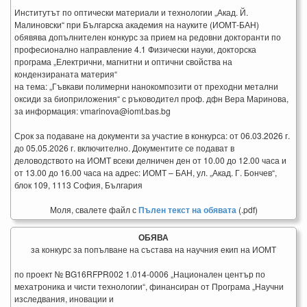
Институтът по оптически материали и технологии „Акад. Й.
Малиновски“ при Българска академия на науките (ИОМТ-БАН)
обявява допълнителен конкурс за прием на редовни докторанти по
професионално направление 4.1 Физически науки, докторска
програма „Електрични, магнитни и оптични свойства на
кондензираната материя“
на тема: „Гъвкави полимерни нанокомпозити от преходни метални
оксиди за биoприложения“ с ръководител проф. дфн Вера Маринова,
за информация: vmarinova@iomt.bas.bg
Срок за подаване на документи за участие в конкурса: от 06.03.2026 г.
до 05.05.2026 г. включително. Документите се подават в
деловодството на ИОМТ всеки делничен ден от 10.00 до 12.00 часа и
от 13.00 до 16.00 часа на адрес: ИОМТ – БАН, ул. „Акад. Г. Бончев“,
блок 109, 1113 София, България
Моля, свалете файл с
Пълен текст на обявата
(.pdf)
ОБЯВА
за конкурс за попълване на състава на научния екип на ИОМТ
по проект № BG16RFPR002 1.014-0006 „Национален център по
мехатроника и чисти технологии“, финансиран от Програма „Научни
изследвания, иновации и