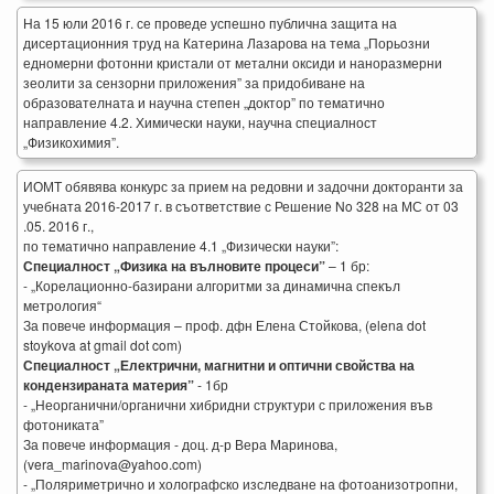
На 15 юли 2016 г. се проведе успешно публична защита на
дисертационния труд на Катерина Лазарова на тема „Порьозни
едномерни фотонни кристали от метални оксиди и наноразмерни
зеолити за сензорни приложения” за придобиване на
образователната и научна степен „доктор” по тематично
направление 4.2. Химически науки, научна специалност
„Физикохимия”.
ИОМТ обявява конкурс за прием на редовни и задочни докторанти за
учебната 2016-2017 г. в съответствие с Решение No 328 на МС от 03
.05. 2016 г.,
по тематично направление 4.1 „Физически науки”:
Специалност „Физика на вълновите процеси”
– 1 бр:
- „Корелационно-базирани алгоритми за динамична спекъл
метрология“
За повече информация – проф. дфн Елена Стойкова, (elena dot
stoykova at gmail dot com)
Специалност „Електрични, магнитни и оптични свойства на
кондензираната материя”
- 1бр
- „Неорганични/органични хибридни структури с приложения във
фотониката”
За повече информация - доц. д-р Вера Маринова,
(vera_marinova@yahoo.com)
- „Поляриметрично и холографско изследване на фотоанизотропни,